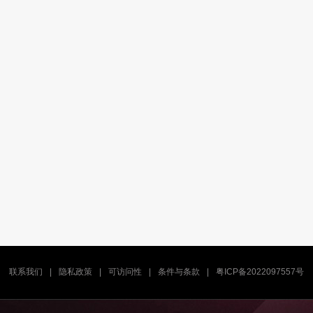
联系我们
|
隐私政策
|
可访问性
|
条件与条款
|
粤ICP备2022097557号